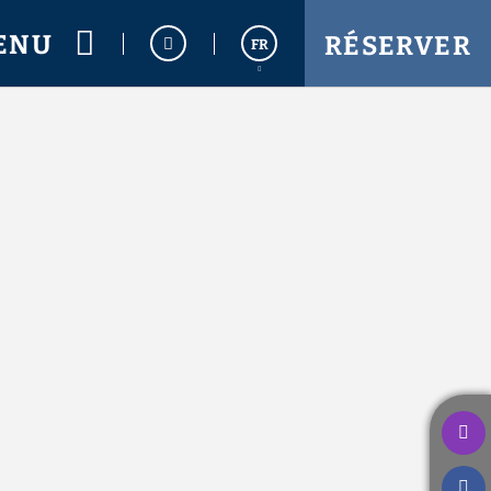
ENU
RÉSERVER
FR
Español
English