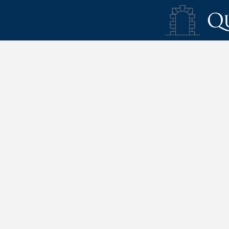
Viens Et Découvre de l´Hôtel Hotel Quinta San Francisco à Castrojeriz