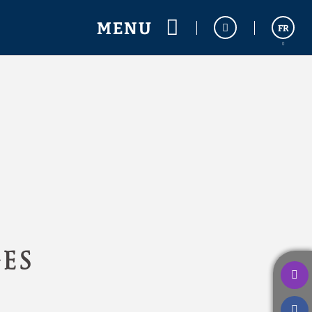
MENU
FR
Español
English
ES