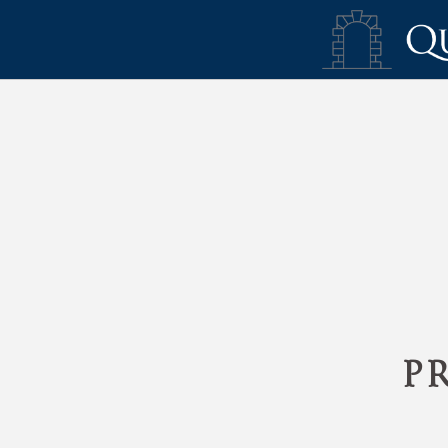
Réservez votre séjour à l' Hotel Quinta San Francisco - Site web offici
P