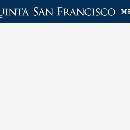
s conçus pour vous de l´Hôtel Hotel Quinta San Francisco à Castrojeriz
M