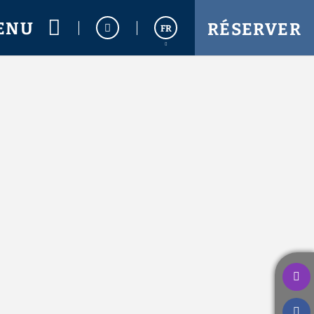
. Site Web Officiel.
ENU
RÉSERVER
FR
Español
English