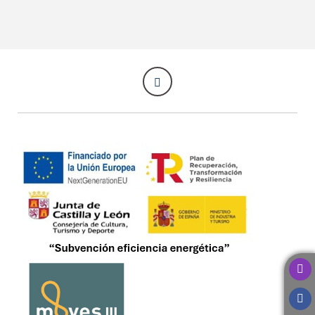
Nuestra Oferta Gastronómica del Hotel Quinta San Francisco en Castr